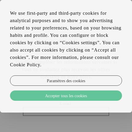
FR
We use first-party and third-party cookies for
EN
analytical purposes and to show you advertising
PT
related to your preferences, based on your browsing
habits and profile. You can configure or block
Se Désabonner À Notre
cookies by clicking on “Cookies settings”. You can
Newsletter
also accept all cookies by clicking on “Accept all
cookies”. For more information, please consult our
Veuillez compléter les informations suivantes si
Cookie Policy.
vous ne souhaitez plus recevoir les offres
spéciales de notre hôtel.
Paramètres des cookies
Accepter tous les cookies
E-mail: