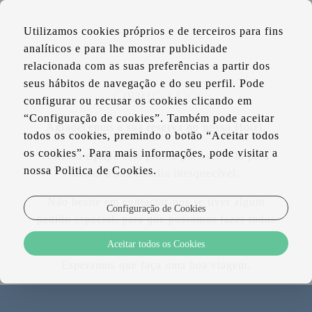
PT
Utilizamos cookies próprios e de terceiros para fins
EN
analíticos e para lhe mostrar publicidade
FR
relacionada com as suas preferências a partir dos
seus hábitos de navegação e do seu perfil. Pode
Obrigado
configurar ou recusar os cookies clicando em
“Configuração de cookies”. Também pode aceitar
Agradecemos a sua reserva no nosso Hotel.
todos os cookies, premindo o botão “Aceitar todos
os cookies”. Para mais informações, pode visitar a
A nossa equipa está pronta para servi-lo para
nossa Politica de Cookies.
tornar a sua estadia inesquecível.
Não hesite em contactar-nos se tiver algum
Configuração de Cookies
pedido especial, para que possamos fazer todos
os preparativos antes da sua chegada.
Aceitar todos os Cookies
Esperamos que faça uma boa viagem.