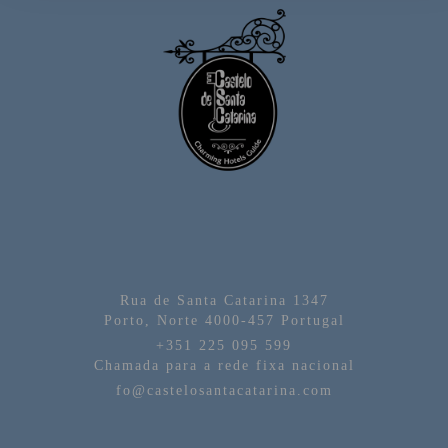
Rua de Santa Catarina 1347
Porto,
Norte
4000-457
Portugal
+351 225 095 599
Chamada para a rede fixa nacional
fo@castelosantacatarina.com